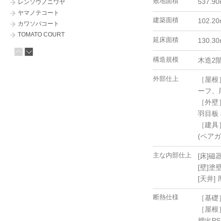
敷地面積
537.90
レンソウノニワヤ
ヤマノテコート
建築面積
102.20
カワソバコート
TOMATO COURT
延床面積
130.30
KUMABAN
マルヤマテラスコート
構造規模
木造2
ミハラシノヒラヤ
ハナレコート
外部仕上
［屋根
□-HOUSE
ーフ、
MARUYAMA SKY COURT
［外壁］
LINE COURT
羽目板
山の手テラスコート
［建具
Z HOUSE
(ペアガラ
ガレージコート
スミイロノニワヤ
主な内部仕上
[床]
ソラハコノイエ
[壁]塗
カムイノヒラヤ
[天井]
HUXUE （フーシェ）
断熱仕様
2 BOX COURT
［基礎］
ハチノジコート （HAKO／12）
［屋根
TAOYA
押出PS