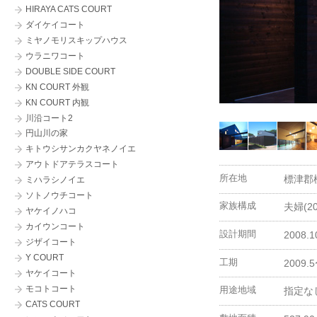
HIRAYA CATS COURT
こばと薬局みなみ
ダイケイコート
十勝整形外科クリニック
ミヤノモリスキップハウス
Picea-jezo (ピセア-エゾ)
ウラニワコート
マルイチ後藤商店
DOUBLE SIDE COURT
OTARU かなる
KN COURT 外観
KN COURT 内観
川沿コート2
円山川の家
キトウシサンカクヤネノイエ
アウトドアテラスコート
所在地
標津郡
ミハラシノイエ
ソトノウチコート
家族構成
夫婦(2
ヤケイノハコ
カイウンコート
設計期間
2008.
ジザイコート
Y COURT
工期
2009.
ヤケイコート
モコトコート
用途地域
指定な
CATS COURT