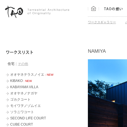
ワークスギャラリー
NAMIYA
住宅
｜
その他
オオヤネテラスノイエ
群青-藍/翠/蒼
: NEW
KIBAKO
釧路陵墓公苑 陵雲閣
: NEW
KABAYAMA VILLA
釧路陵墓公苑 さくら庵
オオヤネノナガヤ
HONDA AUTO RENT A CAR OFFIC
ゴカクコート
アシストオフィス
モイワヲノゾムイエ
KUMABAN
ソラニワコート
KUMABAN KOBA
SECOND LIFE COURT
boiler
CUBE COURT
極上のほぐし処 ほそかわ