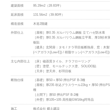
建築面積
95.29m2（28.83坪）
延床面積
131.56m2（39.80坪）
構造規模
木造2階建
外部仕上
［屋根］厚0.35 ガルバリウム鋼板 立てハゼ防水葺
［外壁］厚0.35 ガルバリウム鋼板立平葺、厚18杉本
板貼
［建具］玄関扉：タモ / ナラ羽目板断熱扉、窓：木
(ペアガラス[Low-E]) / 樹脂サッシ(ペアガラス[Low-E])
主な内部仕上
［床］磁器質タイル、ナラフローリング
［壁］塗壁、モールテックス塗、SOLIDO貼
［天井］塗天井、杉羽目板
断熱仕様
［基礎］厚50＋厚50 押出PSF B-3種
［屋根］厚235 吹込グラスウール22kg + 厚50 押出PSF
種
［土間下］厚50 押出PSF B-2種
［外壁］厚105+105 高性能GW16kg同等品
施工
株式会社 郷土建設