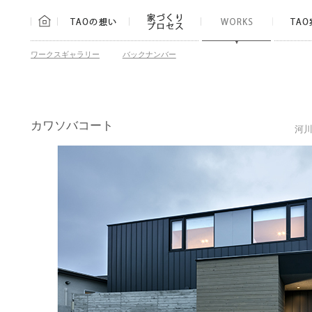
ワークスギャラリー
バックナンバー
カワソバコート
河川
青-藍/翠/蒼
釧路陵墓公苑 陵雲閣
釧路陵墓公苑 さくら庵
ONDA AUTO RENT A CAR OFFICE
アシストオフィス
UMABAN
UMABAN KOBA
oiler
極上のほぐし処 ほそかわ