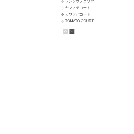
レンソウノニワヤ
ヤマノテコート
カワソバコート
TOMATO COURT
KUMABAN
マルヤマテラスコート
ミハラシノヒラヤ
ハナレコート
□-HOUSE
MARUYAMA SKY COURT
LINE COURT
山の手テラスコート
Z HOUSE
ガレージコート
スミイロノニワヤ
ソラハコノイエ
カムイノヒラヤ
HUXUE （フーシェ）
2 BOX COURT
ハチノジコート （HAKO／12）
TAOYA