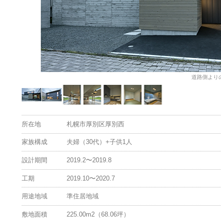
こばと薬局みなみ
十勝整形外科クリニック
icea-jezo (ピセア-エゾ)
マルイチ後藤商店
TARU かなる
道路側より
所在地
札幌市厚別区厚別西
家族構成
夫婦（30代）+子供1人
設計期間
2019.2〜2019.8
工期
2019.10〜2020.7
用途地域
準住居地域
敷地面積
225.00m2（68.06坪）