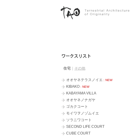
住宅
｜
その他
オオヤネテラスノイエ
群
: NEW
KIBAKO
: NEW
KABAYAMA VILLA
オオヤネノナガヤ
H
ゴカクコート
モイワヲノゾムイエ
K
ソラニワコート
K
SECOND LIFE COURT
b
CUBE COURT