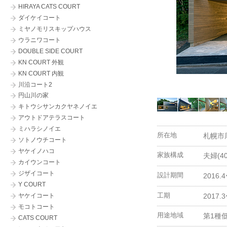
HIRAYA CATS COURT
こばと薬局みなみ
ダイケイコート
十勝整形外科クリニック
ミヤノモリスキップハウス
Picea-jezo (ピセア-エゾ)
ウラニワコート
マルイチ後藤商店
DOUBLE SIDE COURT
OTARU かなる
KN COURT 外観
KN COURT 内観
川沿コート2
円山川の家
キトウシサンカクヤネノイエ
アウトドアテラスコート
ミハラシノイエ
所在地
札幌市
ソトノウチコート
ヤケイノハコ
家族構成
夫婦(4
カイウンコート
ジザイコート
設計期間
2016.
Y COURT
工期
2017.
ヤケイコート
モコトコート
用途地域
第1種
CATS COURT