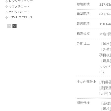
レンソウノニワヤ
敷地面積
217.63
ヤマノテコート
カワソバコート
建築面積
84.61m
TOMATO COURT
KUMABAN
延床面積
110.64
マルヤマテラスコート
構造規模
木造2
ミハラシノヒラヤ
ハナレコート
外部仕上
［屋根
□-HOUSE
［外壁
MARUYAMA SKY COURT
羽目板
LINE COURT
［建具
山の手テラスコート
ッシ(ペ
Z HOUSE
ガレージコート
E])
スミイロノニワヤ
主な内部仕上
[床]
ソラハコノイエ
[壁]
カムイノヒラヤ
[天井
HUXUE （フーシェ）
2 BOX COURT
断熱仕様
［基礎］
ハチノジコート （HAKO／12）
［屋根］
TAOYA