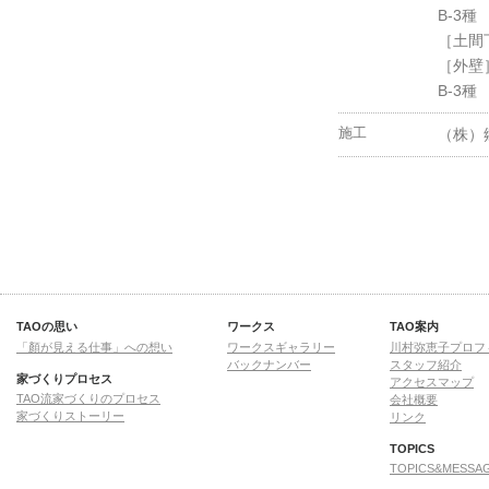
B-3種
オオヤネノフタツヤ
［土間下
4 BOX COURT
［外壁］
モリニワノイエ
B-3種
3 BOX COURT
D-COURT
施工
（株）
SKIP COURT
ニャンニョロノイエ
カワギシノイエ
JIN COURT
T-COURT
イシニワノイエ
VOID COURT
フトウヘンヤネノイエ
TAOの思い
ワークス
TAO案内
Re:YA邸（ユキヤナギノイエ）
「顏が見える仕事」への想い
ワークスギャラリー
川村弥恵子プロフ
タカサゴコート
バックナンバー
スタッフ紹介
イヌネコニワノイエ
家づくりプロセス
アクセスマップ
TAO流家づくりのプロセス
会社概要
4+2+1+1コート
家づくりストーリー
リンク
カメニワノイエ
TOPICS
ZUREYA
TOPICS&MESSA
Re：SAK邸