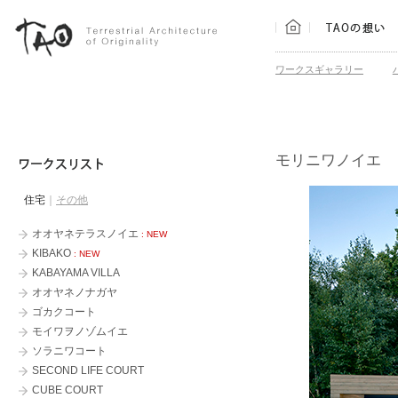
ワークスギャラリー
モリニワノイエ
住宅
｜
その他
オオヤネテラスノイエ
群青-藍/翠/蒼
: NEW
KIBAKO
釧路陵墓公苑 陵雲閣
: NEW
KABAYAMA VILLA
釧路陵墓公苑 さくら庵
オオヤネノナガヤ
HONDA AUTO RENT A CAR OFFIC
ゴカクコート
アシストオフィス
モイワヲノゾムイエ
KUMABAN
ソラニワコート
KUMABAN KOBA
SECOND LIFE COURT
boiler
CUBE COURT
極上のほぐし処 ほそかわ